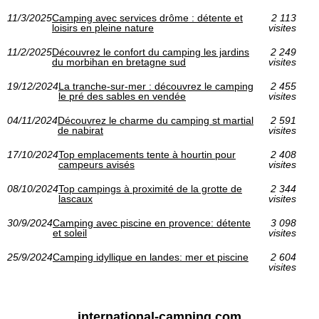
11/3/2025
Camping avec services drôme : détente et
2 113
loisirs en pleine nature
visites
11/2/2025
Découvrez le confort du camping les jardins
2 249
du morbihan en bretagne sud
visites
19/12/2024
La tranche-sur-mer : découvrez le camping
2 455
le pré des sables en vendée
visites
04/11/2024
Découvrez le charme du camping st martial
2 591
de nabirat
visites
17/10/2024
Top emplacements tente à hourtin pour
2 408
campeurs avisés
visites
08/10/2024
Top campings à proximité de la grotte de
2 344
lascaux
visites
30/9/2024
Camping avec piscine en provence: détente
3 098
et soleil
visites
25/9/2024
Camping idyllique en landes: mer et piscine
2 604
visites
international-camping.com