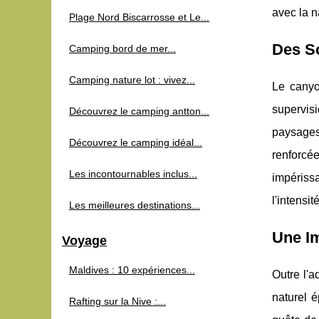
avec la n
Plage Nord Biscarrosse et Le...
Des S
Camping bord de mer...
Camping nature lot : vivez...
Le canyon
supervis
Découvrez le camping antton...
paysages.
Découvrez le camping idéal...
renforcé
Les incontournables inclus...
impériss
l'intensi
Les meilleures destinations...
Une I
Voyage
Maldives : 10 expériences...
Outre l'
naturel é
Rafting sur la Nive :...