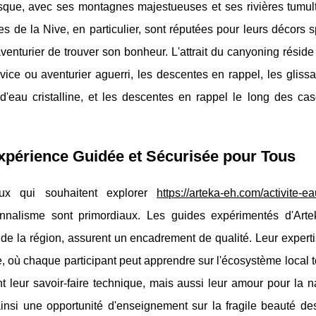
que, avec ses montagnes majestueuses et ses rivières tumultu
s de la Nive, en particulier, sont réputées pour leurs décors s
enturier de trouver son bonheur. L'attrait du canyoning réside
ice ou aventurier aguerri, les descentes en rappel, les gliss
 d'eau cristalline, et les descentes en rappel le long des c
xpérience Guidée et Sécurisée pour Tous
ux qui souhaitent explorer
https://arteka-eh.com/activite-
onnalisme sont primordiaux. Les guides expérimentés d'Arte
de la région, assurent un encadrement de qualité. Leur experti
, où chaque participant peut apprendre sur l'écosystème local 
 leur savoir-faire technique, mais aussi leur amour pour la n
ainsi une opportunité d'enseignement sur la fragile beauté de