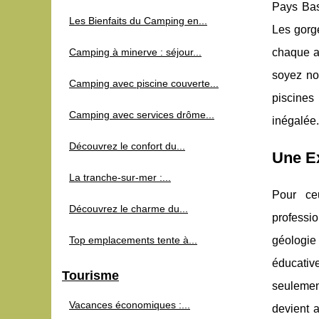
Pays Bas
Les Bienfaits du Camping en...
Les gorge
Camping à minerve : séjour...
chaque av
soyez nov
Camping avec piscine couverte...
piscines
Camping avec services drôme...
inégalée.
Découvrez le confort du...
Une E
La tranche-sur-mer :...
Pour ce
Découvrez le charme du...
professi
Top emplacements tente à...
géologie 
éducative
Tourisme
seulement
Vacances économiques :...
devient 