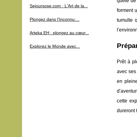
quête de 
Sejoursose.com : L'Art de la...
forment u
Plongez dans l'Inconnu:...
tumulte q
l'environ
Arteka EH : plongez au cœur...
Prépar
Explorez le Monde avec...
Prêt à p
avec ses 
en plein
d'aventur
cette ex
dureront 