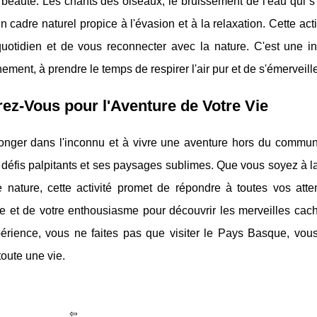
beauté. Les chants des oiseaux, le bruissement de l'eau qui s'é
n cadre naturel propice à l'évasion et à la relaxation. Cette a
uotidien et de vous reconnecter avec la nature. C'est une inv
nement, à prendre le temps de respirer l'air pur et de s'émerveil
ez-Vous pour l'Aventure de Votre Vie
longer dans l'inconnu et à vivre une aventure hors du comm
défis palpitants et ses paysages sublimes. Que vous soyez à l
e nature, cette activité promet de répondre à toutes vos att
e et de votre enthousiasme pour découvrir les merveilles cach
périence, vous ne faites pas que visiter le Pays Basque, vou
toute une vie.