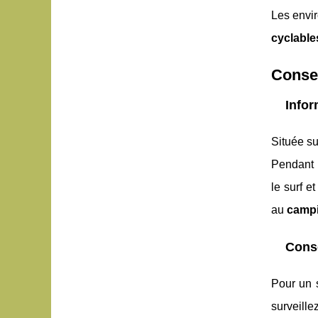
Les envi
cyclable
Consei
Infor
Située su
Pendant l
le surf e
au
campi
Conse
Pour un 
surveille