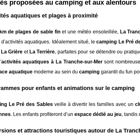
tés proposées au camping et aux alentours
ités aquatiques et plages à proximité
km de plages de sable fin
et une météo ensoleillée,
La Tran
d'activités aquatiques. Idéalement situé, le
camping Le Pré d
e
La Grière
et
La Terrière
, parfaites pour se détendre ou pratiqu
'
activités aquatiques à La Tranche-sur-Mer
sont nombreuses
ace aquatique
moderne au sein du
camping
garantit du fun pou
ammes pour enfants et animations sur le camping
ng Le Pré des Sables
veille à divertir les familles avec un
c
ennes
. Les enfants profiteront d’un
espace dédié au jeu
, tandis
sions et attractions touristiques autour de La Tran