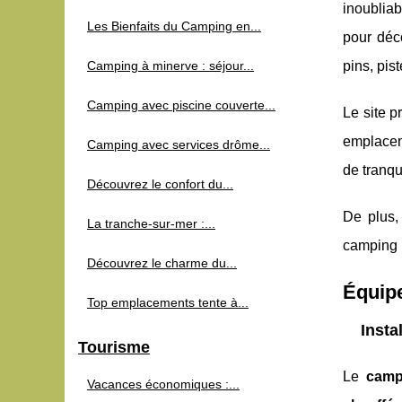
inoublia
Les Bienfaits du Camping en...
pour déc
Camping à minerve : séjour...
pins, pis
Camping avec piscine couverte...
Le site 
emplacem
Camping avec services drôme...
de tranqui
Découvrez le confort du...
De plus,
La tranche-sur-mer :...
camping u
Découvrez le charme du...
Équip
Top emplacements tente à...
Insta
Tourisme
Le
camp
Vacances économiques :...