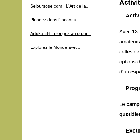
Activi
Sejoursose.com : L'Art de la...
Activ
Plongez dans l'Inconnu:...
Avec
13 
Arteka EH : plongez au cœur...
amateurs 
Explorez le Monde avec...
celles d
options d
d’un
esp
Progr
Le
campi
quotidi
Excur