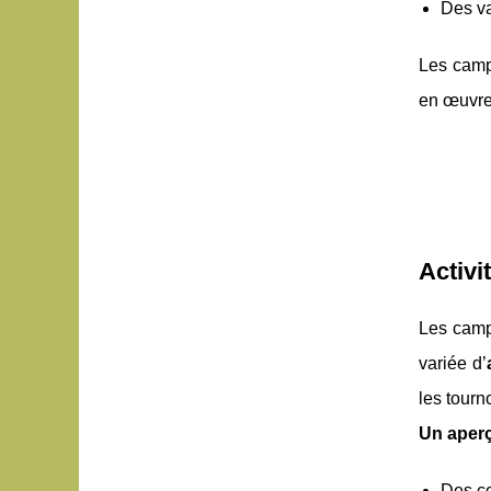
Des va
Les camp
en œuvre 
Activi
Les campi
variée d’
les tourn
Un aperç
Des co