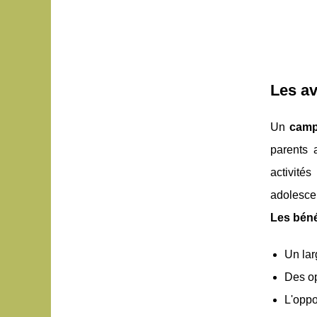
Les av
Un
camp
parents 
activité
adolescen
Les bénéf
Un lar
Des op
L'oppo