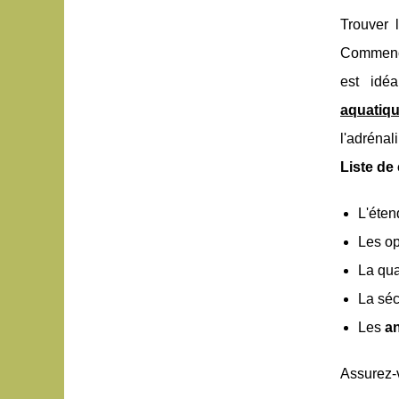
Trouver 
Commence
est idé
aquatiq
l'adrénal
Liste de 
L'éten
Les op
La qua
La séc
Les
a
Assurez-