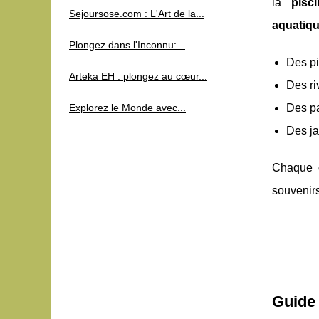
la
pisc
Sejoursose.com : L'Art de la...
aquatiq
Plongez dans l'Inconnu:...
Des pi
Arteka EH : plongez au cœur...
Des ri
Explorez le Monde avec...
Des pa
Des ja
Chaque
souvenir
Guide 