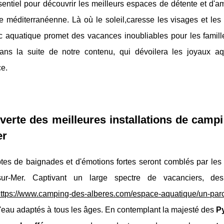
entiel pour découvrir les meilleurs espaces de détente et d'a
e méditerranéenne. Là où le soleil,caresse les visages et les
c aquatique promet des vacances inoubliables pour les famille
dans la suite de notre contenu, qui dévoilera les joyaux aq
ce.
erte des meilleures installations de camp
er
tes de baignades et d'émotions fortes seront comblés par le
-sur-Mer. Captivant un large spectre de vacanciers, d
https://www.camping-des-alberes.com/espace-aquatique/un-parc
'eau adaptés à tous les âges. En contemplant la majesté des
P