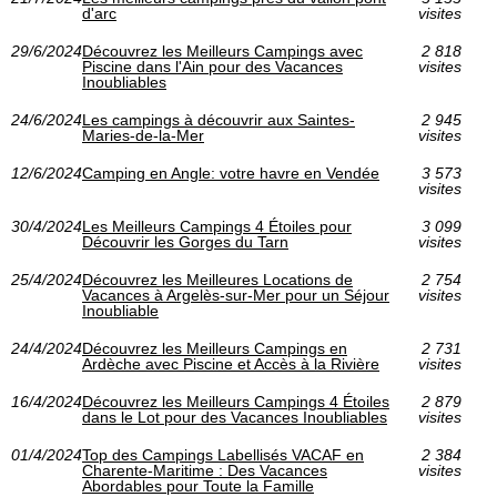
d'arc
visites
29/6/2024
Découvrez les Meilleurs Campings avec
2 818
Piscine dans l'Ain pour des Vacances
visites
Inoubliables
24/6/2024
Les campings à découvrir aux Saintes-
2 945
Maries-de-la-Mer
visites
12/6/2024
Camping en Angle: votre havre en Vendée
3 573
visites
30/4/2024
Les Meilleurs Campings 4 Étoiles pour
3 099
Découvrir les Gorges du Tarn
visites
25/4/2024
Découvrez les Meilleures Locations de
2 754
Vacances à Argelès-sur-Mer pour un Séjour
visites
Inoubliable
24/4/2024
Découvrez les Meilleurs Campings en
2 731
Ardèche avec Piscine et Accès à la Rivière
visites
16/4/2024
Découvrez les Meilleurs Campings 4 Étoiles
2 879
dans le Lot pour des Vacances Inoubliables
visites
01/4/2024
Top des Campings Labellisés VACAF en
2 384
Charente-Maritime : Des Vacances
visites
Abordables pour Toute la Famille